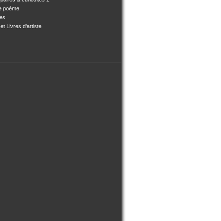
e poème
ses
et Livres d'artiste