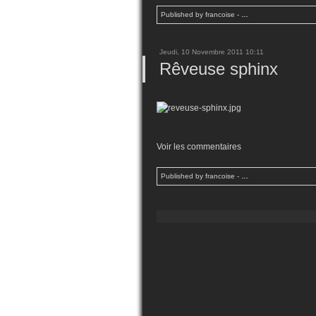
Published by francoise
-
…
Jeudi, 10 Novembre 2011 10:11
Rêveuse sphinx
Voir les commentaires
Published by francoise
-
…