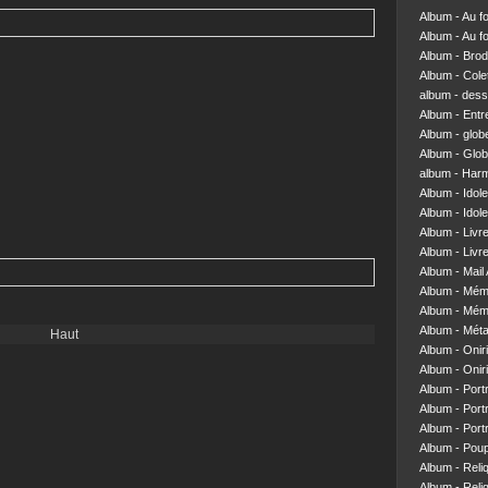
Album - Au f
Album - Au f
Album - Brod
Album - Colett
album - dess
Album - Entre
Album - glob
Album - Glob
album - Har
Album - Idol
Album - Idol
Album - Livr
Album - Livre
Album - Mail 
Album - Mém
Album - Mém
Album - Mét
Haut
Album - Onir
Album - Onir
Album - Portr
Album - Portr
Album - Portr
Album - Pou
Album - Reliq
Album - Reliq