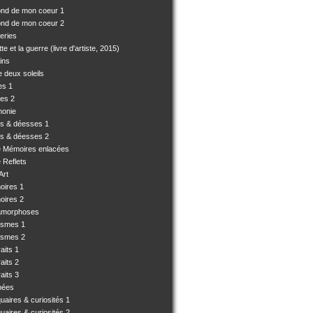
ond de mon coeur 1
ond de mon coeur 2
eries
e et la guerre (livre d'artiste, 2015)
ins
 deux soleils
es 1
es 2
monie
es & déesses 1
es & déesses 2
e Mémoires enlacées
 Reflets
Art
oires 1
oires 2
amorphoses
ismes 1
ismes 2
aits 1
aits 2
aits 3
pées
uaires & curiosités 1
uaires & curiosités 2