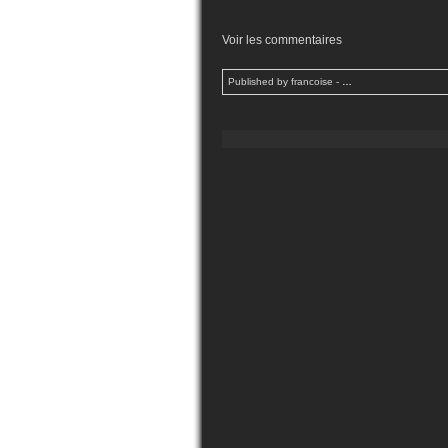
Voir les commentaires
Published by francoise
-
…