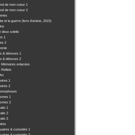
ond de mon coeur 1
ond de mon coeur 2
eries
e et la guerre (livre d'artiste, 2015)
ins
 deux soleils
es 1
es 2
monie
es & déesses 1
es & déesses 2
e Mémoires enlacées
 Reflets
Art
oires 1
oires 2
amorphoses
ismes 1
ismes 2
aits 1
aits 2
aits 3
pées
uaires & curiosités 1
uaires & curiosités 2