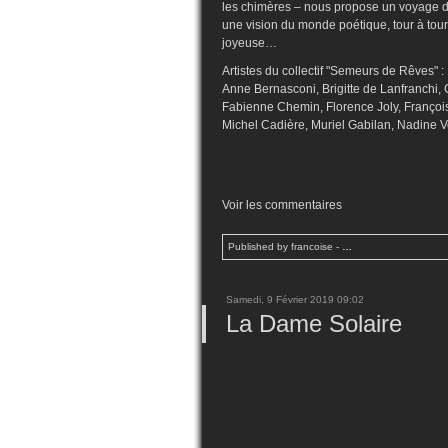
les chimères – nous propose un voyage de 
une vision du monde poétique, tour à tou
joyeuse…
Artistes du collectif
"Semeurs de Rêves" :
Anne Bernasconi, Brigitte de Lanfranchi,
Fabienne Chemin, Florence Joly, Françoi
Michel Cadière, Muriel Gabilan, Nadine Ve
Voir les commentaires
Published by francoise
-
…
Samedi, 9 Février 2019 09:02
La Dame Solaire