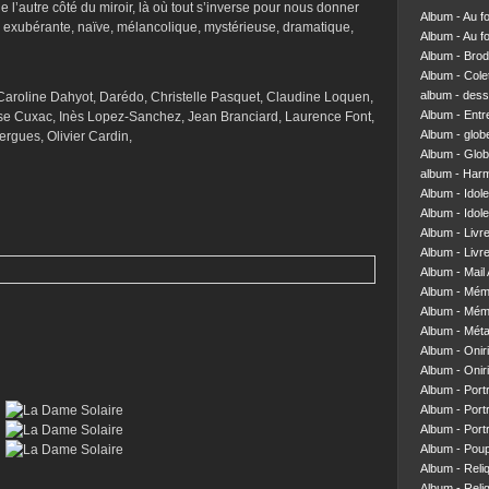
l’autre côté du miroir, là où tout s’inverse pour nous donner
Album - Au f
r exubérante, naïve, mélancolique, mystérieuse, dramatique,
Album - Au f
Album - Brod
Album - Colett
album - dess
 Caroline Dahyot, Darédo, Christelle Pasquet, Claudine Loquen,
Album - Entre
se Cuxac, Inès Lopez-Sanchez, Jean Branciard, Laurence Font,
Album - glob
rgues, Olivier Cardin,
Album - Glob
album - Har
Album - Idol
Album - Idol
Album - Livr
Album - Livre
Album - Mail 
Album - Mém
Album - Mém
Album - Mét
Album - Onir
Album - Onir
Album - Portr
Album - Portr
Album - Portr
Album - Pou
Album - Reliq
Album - Reliq