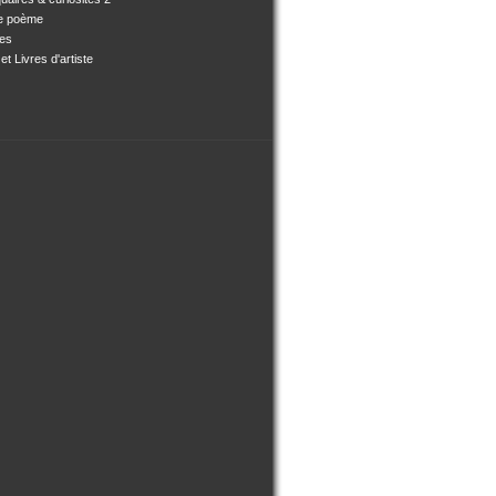
e poème
ses
et Livres d'artiste