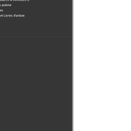
e poème
ses
et Livres d'artiste