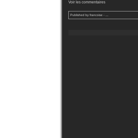
Voir les commentaires
Published by francoise
-
…