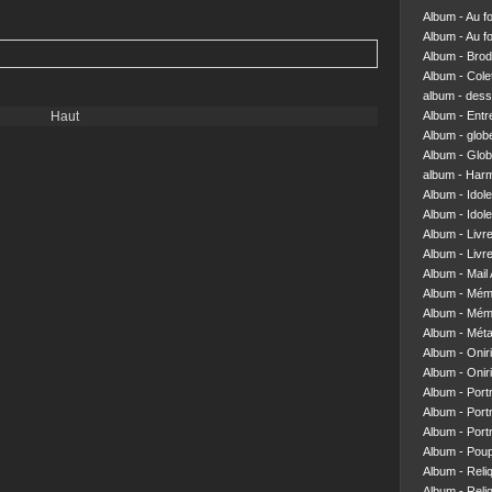
Album - Au f
Album - Au f
Album - Brod
Album - Colett
album - dess
Haut
Album - Entre
Album - glob
Album - Glob
album - Har
Album - Idol
Album - Idol
Album - Livr
Album - Livre
Album - Mail 
Album - Mém
Album - Mém
Album - Mét
Album - Onir
Album - Onir
Album - Portr
Album - Portr
Album - Portr
Album - Pou
Album - Reliq
Album - Reliq