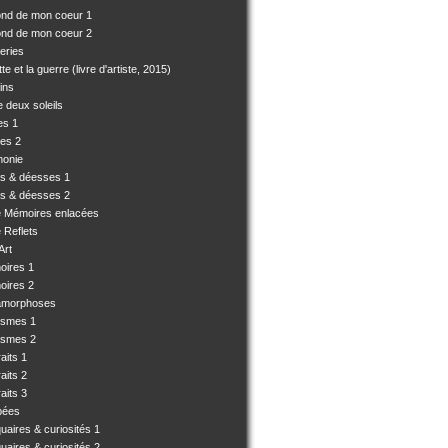
ond de mon coeur 1
ond de mon coeur 2
eries
e et la guerre (livre d'artiste, 2015)
ins
 deux soleils
es 1
es 2
monie
es & déesses 1
es & déesses 2
e Mémoires enlacées
 Reflets
Art
oires 1
oires 2
amorphoses
ismes 1
ismes 2
aits 1
aits 2
aits 3
pées
uaires & curiosités 1
uaires & curiosités 2