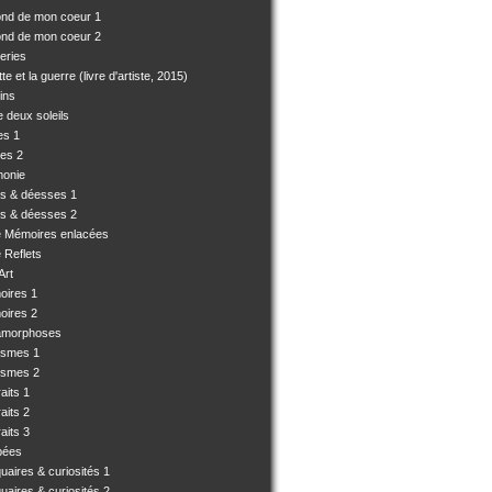
ond de mon coeur 1
ond de mon coeur 2
eries
e et la guerre (livre d'artiste, 2015)
ins
 deux soleils
es 1
es 2
monie
es & déesses 1
es & déesses 2
e Mémoires enlacées
 Reflets
Art
oires 1
oires 2
amorphoses
ismes 1
ismes 2
aits 1
aits 2
aits 3
pées
uaires & curiosités 1
uaires & curiosités 2