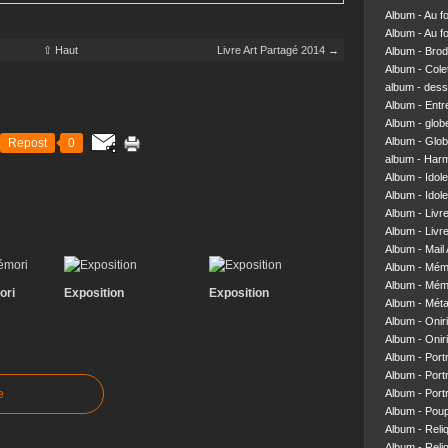
Album - Au f
Album - Au f
⇧ Haut
Livre Art Partagé 2014 →
Album - Brod
Album - Colett
album - dess
Album - Entre
Album - glob
Album - Glob
Repost
0
album - Har
Album - Idol
Album - Idol
Album - Livr
Album - Livre
Album - Mail 
Album - Mém
Album - Mém
ori
Exposition
Exposition
Album - Mét
Album - Onir
Album - Onir
Album - Portr
Album - Portr
e
Album - Portr
Album - Pou
Album - Reliq
Album - Reliq