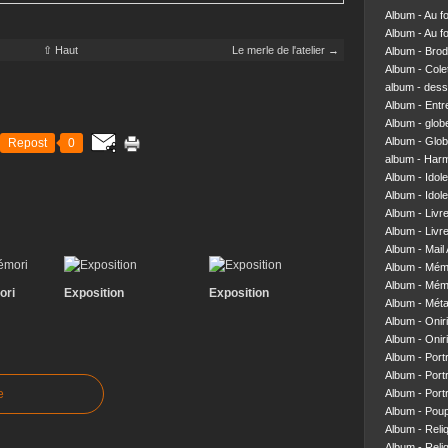
Album - Au f
Album - Au f
⇧ Haut
Le merle de l'atelier →
Album - Brod
Album - Colett
album - dess
Album - Entre
Album - glob
Album - Glob
Repost
0
album - Har
Album - Idol
Album - Idol
Album - Livr
Album - Livre
Album - Mail 
Album - Mém
Album - Mém
ori
Exposition
Exposition
Album - Mét
Album - Onir
Album - Onir
Album - Portr
Album - Portr
e
Album - Portr
Album - Pou
Album - Reliq
Album - Reliq