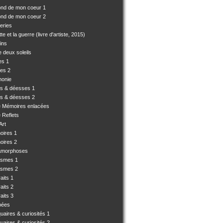
ond de mon coeur 1
ond de mon coeur 2
eries
e et la guerre (livre d'artiste, 2015)
ins
 deux soleils
es 1
es 2
monie
es & déesses 1
es & déesses 2
e Mémoires enlacées
 Reflets
Art
oires 1
oires 2
amorphoses
ismes 1
ismes 2
aits 1
aits 2
aits 3
pées
uaires & curiosités 1
uaires & curiosités 2