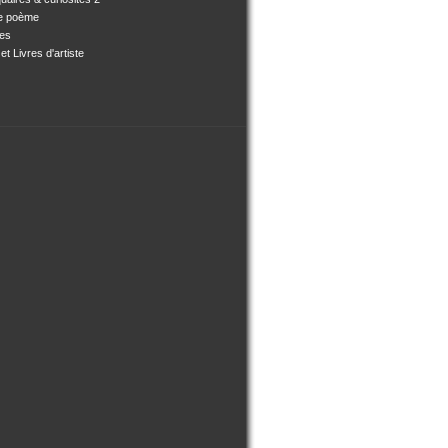
e poème
ses
et Livres d'artiste