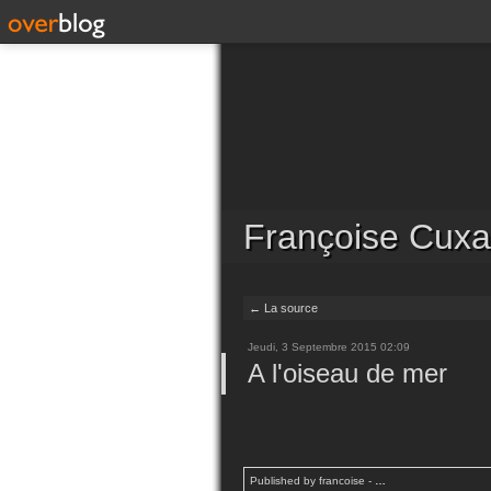
Françoise Cuxa
← La source
Jeudi, 3 Septembre 2015 02:09
A l'oiseau de mer
Published by francoise
-
…