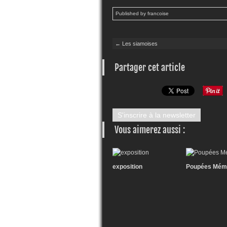
Published by francoise
← Les siamoises
Partager cet article
S'inscrire à la newsletter
Vous aimerez aussi :
exposition
Poupées Mém