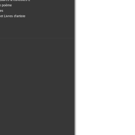
e poème
ses
et Livres d'artiste