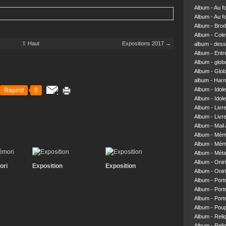
Album - Au f
Album - Au f
Album - Brod
Album - Colett
⇧ Haut
Expositions 2017 →
album - dess
Album - Entre
Album - glob
Album - Glob
album - Har
Album - Idol
Repost
0
Album - Idol
Album - Livr
Album - Livre
Album - Mail 
Album - Mém
Album - Mém
Album - Mét
Album - Onir
ori
Exposition
Exposition
Album - Onir
Album - Portr
Album - Portr
Album - Portr
Album - Pou
Album - Reliq
Album - Reliq