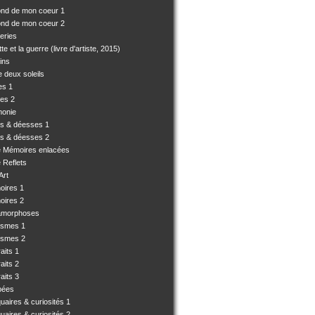
ond de mon coeur 1
ond de mon coeur 2
eries
e et la guerre (livre d'artiste, 2015)
ins
 deux soleils
es 1
es 2
monie
es & déesses 1
es & déesses 2
e Mémoires enlacées
 Reflets
Art
oires 1
oires 2
amorphoses
ismes 1
ismes 2
aits 1
aits 2
aits 3
pées
uaires & curiosités 1
uaires & curiosités 2