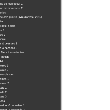
ond de mon coeur 1
ond de mon coeur 2
eries
e et la guerre (livre d'artiste, 2015)
ins
 deux soleils
es 1
es 2
monie
es & déesses 1
es & déesses 2
e Mémoires enlacées
 Reflets
Art
oires 1
oires 2
amorphoses
ismes 1
ismes 2
aits 1
aits 2
aits 3
pées
uaires & curiosités 1
uaires & curiosités 2