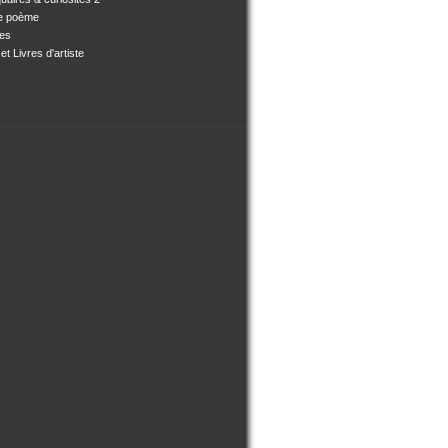
e poème
ses
et Livres d'artiste