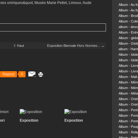
Album - Au f
Album - Au f
Album - Brod
Album - Colett
album - dess
Album - Entre
Album - glob
Album - Glob
⇧ Haut
Exposition Biennale Hors Normes... →
album - Har
Album - Idol
Album - Idol
Album - Livr
Album - Livre
Repost
0
Album - Mail 
Album - Mém
Album - Mém
Album - Mét
Album - Onir
Album - Onir
Album - Portr
Album - Portr
ori
Exposition
Exposition
Album - Portr
Album - Pou
Album - Reliq
Album - Reliq