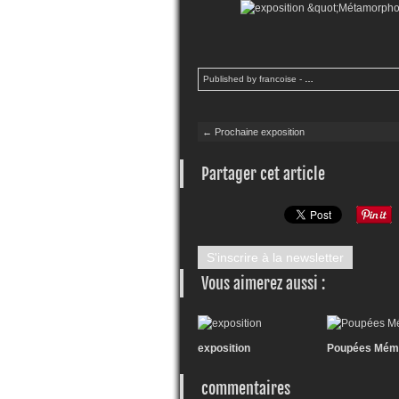
Published by francoise
-
…
← Prochaine exposition
Partager cet article
S'inscrire à la newsletter
Vous aimerez aussi :
exposition
Poupées Mém
commentaires